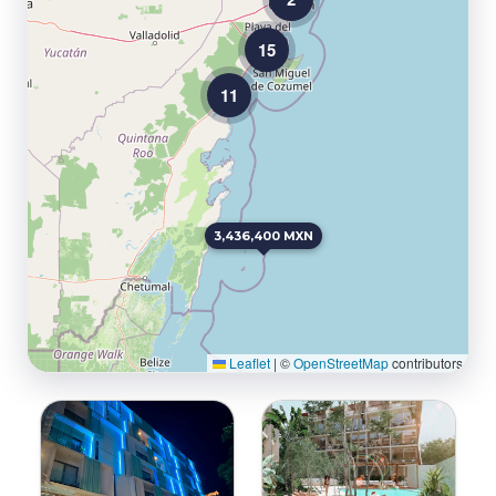
15
11
3,436,400 MXN
Leaflet
|
©
OpenStreetMap
contributors