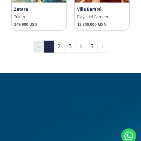
Zatara
Villa Bambú
Tulum
Playa del Carmen
249,900 USD
13,700,000 MXN
«
1
2
3
4
5
»