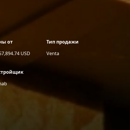
ны от
Тип продажи
57,894.74 USD
Venta
стройщик
mab