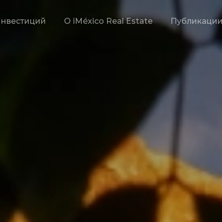
инвестиций
О iMéxico Real Estate
Публикаци