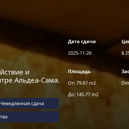
Дата сдачи
Це
2025-11-26
$ 2
йствие и
Площадь
За
тре Альдеа-Сама.
От: 79.67 m2
Di
До: 145.77 m2
Немедленная сдача
тва