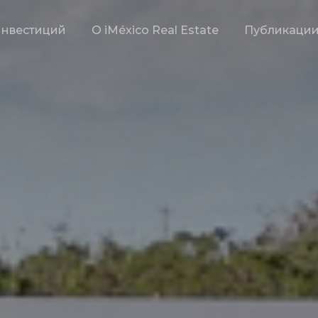
инвестиций
О iMéxico Real Estate
Публикаци