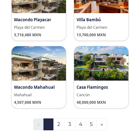
Macondo Playacar
Villa Bambú
Playa del Carmen
Playa del Carmen
5,716,480 MXN
13,700,000 MXN
Macondo Mahahual
Casa Flamingos
Mahahual
Cancún
4,507,008 MXN
48,000,000 MXN
«
1
2
3
4
5
»