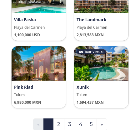
Villa Pasha
The Landmark
Playa del Carmen
Playa del Carmen
1,100,000 USD
2,813,583 MXN
Tour Virtual
Pink Riad
Xunik
Tulum
Tulum
6,980,000 MXN
1,694,437 MXN
«
1
2
3
4
5
»