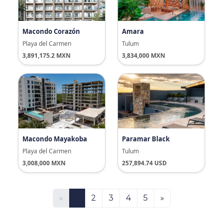
Macondo Corazón
Amara
Playa del Carmen
Tulum
3,891,175.2 MXN
3,834,000 MXN
Macondo Mayakoba
Paramar Black
Playa del Carmen
Tulum
3,008,000 MXN
257,894.74 USD
«
1
2
3
4
5
»