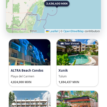
3,436,400 MXN
Leaflet
|
©
OpenStreetMap
contributors
Tour Virtual
ALTRA Beach Condos
Xunik
Playa del Carmen
Tulum
4,824,000 MXN
1,694,437 MXN