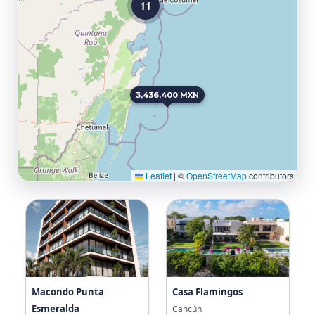
11
3,436,400 MXN
Leaflet
|
©
OpenStreetMap
contributors
Macondo Punta
Casa Flamingos
Esmeralda
Cancún