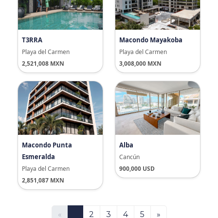
T3RRA
Macondo Mayakoba
Playa del Carmen
Playa del Carmen
2,521,008 MXN
3,008,000 MXN
Macondo Punta
Alba
Esmeralda
Cancún
Playa del Carmen
900,000 USD
2,851,087 MXN
«
1
2
3
4
5
»