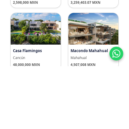
2,598,000 MXN
3,259,403.07 MXN
Casa Flamingos
Macondo Mahahual
Cancún
Mahahual
48,000,000 MXN
4,507,008 MXN
ALTRA Beach Condos
Macondo Playacar
Playa del Carmen
Playa del Carmen
4,824,000 MXN
5,716,480 MXN