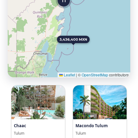
11
3,436,400 MXN
Leaflet
|
©
OpenStreetMap
contributors
Chaac
Macondo Tulum
Tulum
Tulum